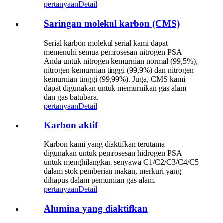
pertanyaan
Detail
Saringan molekul karbon (CMS)
Serial karbon molekul serial kami dapat
memenuhi semua pemrosesan nitrogen PSA
Anda untuk nitrogen kemurnian normal (99,5%),
nitrogen kemurnian tinggi (99,9%) dan nitrogen
kemurnian tinggi (99,99%). Juga, CMS kami
dapat digunakan untuk memurnikan gas alam
dan gas batubara.
pertanyaan
Detail
Karbon aktif
Karbon kami yang diaktifkan terutama
digunakan untuk pemrosesan hidrogen PSA
untuk menghilangkan senyawa C1/C2/C3/C4/C5
dalam stok pemberian makan, merkuri yang
dihapus dalam pemurnian gas alam.
pertanyaan
Detail
Alumina yang diaktifkan